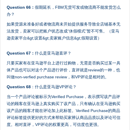
Question 66：
假期延长，FBM无货可发或物流商不能发货怎么
办？
如果货源未准备好或者物流商未开始提供服务导致全店铺基本无
法发货，卖家可以把账户状态改成“休假模式”暂不可售。（亚马
逊卖家平台&gt;设置&gt;卖家账户信息&gt;假期设置）
Question 67：
什么是亚马逊直评？
只要买家有在亚马逊平台上进行过购物，无需是否购买过某一具
体产品也可以对这个产品进行评价，直评就是review的一种，也
叫做non-verfied purchase review，和VP评论是相对的。
Question 68
：什么是亚马逊VP评论？
当一个产品评论被标示为Verified Purchase，表示撰写该产品评
论的顾客在亚马逊上真实购买了该产品，只有确认在亚马逊购买
该产品的顾客才能在评论加上此标签。Verified Purchase的商品
评论标签提供更好的方式来帮助买家辨认商品品质以及评论可信
度。相对直评，VP评论的权重更高，可信度也更强。