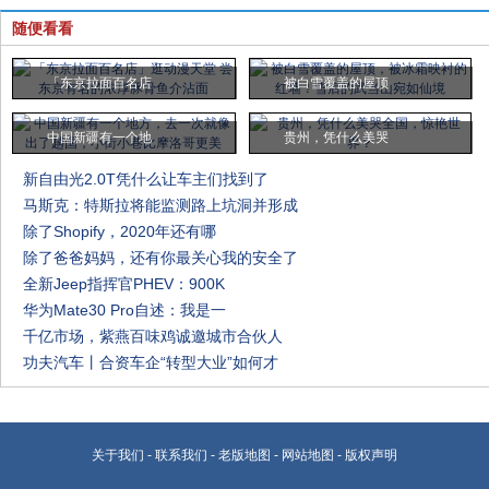
随便看看
「东京拉面百名店
被白雪覆盖的屋顶
中国新疆有一个地
贵州，凭什么美哭
新自由光2.0T凭什么让车主们找到了
马斯克：特斯拉将能监测路上坑洞并形成
除了Shopify，2020年还有哪
除了爸爸妈妈，还有你最关心我的安全了
全新Jeep指挥官PHEV：900K
华为Mate30 Pro自述：我是一
千亿市场，紫燕百味鸡诚邀城市合伙人
功夫汽车丨合资车企“转型大业”如何才
关于我们
-
联系我们
-
老版地图
-
网站地图
-
版权声明