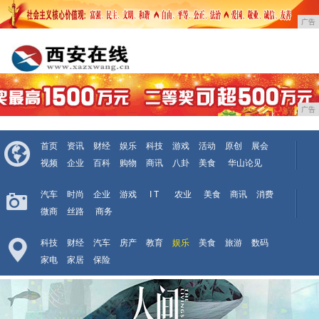
广告
广告
首页
资讯
财经
娱乐
科技
游戏
活动
原创
展会
视频
企业
百科
购物
商讯
八卦
美食
华山论见
汽车
时尚
企业
游戏
I T
农业
美食
商讯
消费
微商
丝路
商务
科技
财经
汽车
房产
教育
娱乐
美食
旅游
数码
家电
家居
保险