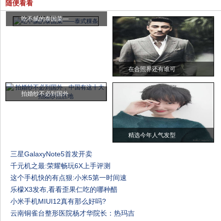
随便看看
吃不腻的泰国菜—
在合照界还有谁可
拍婚纱不必到国外
精选今年人气发型
三星GalaxyNote5首发开卖
千元机之最:荣耀畅玩6X上手评测
这个手机快的有点狠:小米5第一时间速
乐檬X3发布,看看歪果仁吃的哪种醋
小米手机MIUI12真有那么好吗?
云南铜雀台整形医院杨才华院长：热玛吉