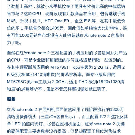
了劲想上高档，就被小米手机按在了更具有性价比高的中低端销
售市场？这款CPU，现阶段现有几款商品在应用，包含魅族手机
MX5、乐视手机 1、HTC One E9 、金立 E 8 等，在其中最低价
位的乐 1 手机售价都会1499元。因此假如单纯性大比拼特性，很
有可能1000元销售市场没有人能够超越红米note note 2 的影响
力了吧。
自然在红米note note 2 三档配备的手机应用的尽管是同系列产品
的CPU，可是专业版和顶配版的型号规格還是稍微一些区别的。
在其中顶配版所应用的 MT6795T cpu主频为 2.2GHz，适用 2
K 级別(2560x1440清晰度)的屏幕辨析率。而专业版应用的
MT6795C 则cpu主频为 2.0GHz, 适用 FHD 级別(1920x1080清
晰度)的屏幕辨析率，但是不管怎样都很强劲就正确了。
照相
红米note note 2 在照相机层面依然应用了现阶段流行的1300万
清晰度摄像镜头（三星/OV各自出示），而且配置 F/2.2 焦距及其
单 LED 拍照闪光灯。尽管在照相机层面，红米note note 2 关键
的硬件配置主要参数并沒有提高，但是却配置了相位对焦技术