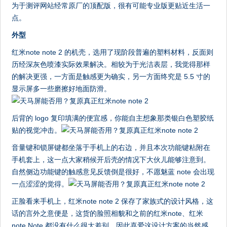
为于测评网站经常原厂的顶配版，很有可能专业版更贴近生活一
点。
外型
红米note note 2 的机壳，选用了现阶段普遍的塑料材料，反面则
历经深灰色喷漆实际效果解决。相较为于光洁表层，我觉得那样
的解决更强，一方面是触感更为确实，另一方面终究是 5.5 寸的
显示屏多一些磨擦好地面防滑。
后背的 logo 复印填满的便宜感，你能自主想象那类银白色塑胶纸
贴的视觉冲击。
音量键和锁屏键都坐落于手机上的右边，并且本次功能键粘附在
手机套上，这一点大家稍候开后壳的情况下大伙儿能够注意到。
自然侧边功能键的触感意见反馈倒是很好，不愿魅蓝 note 会出现
一点涩涩的觉得。
正脸看来手机上，红米note note 2 保存了家族式的设计风格，这
话的言外之意便是，这货的脸照相貌和之前的红米note、红米
note Note 都没有什么很大差别。因此喜爱这设计方案的当然感