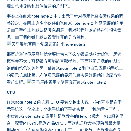
现出总体偏暗和总体偏蓝的差别了。
事实上在红米note note 2 中，出示了针对显示信息实际效果的调
整设定。在网上许多小伙伴们说红米note note 2 的显示屏偏暗便
是由于手机上的默认是暖色调屏，我对那样的论断持审计报告意
见，由于我的微信默认设置打开的是当然档。
那麼难道说显示屏的优劣要拼为人了么？很遗憾的对你说，尽管
概率并不大，可是很有可能简直那样的。下面的图是我的好朋友
给他们爸爸选购的另一部红米note note 2 和他自己应用的手机上
的显示信息比照。左侧显示屏的显示信息实际效果估计你应当能
看得出吧。
CPU
红米note note 2 的这颗 CPU 要独立拎出去说，很有可能是在千
元手机这一价格上，小米手机的下手确实是一些惊为天人了些。
本次红米note note 2 应用的是联发科的Helio（曦力）X10服务平
台，配置MT6795系列产品CPU，而这也是联发科现阶段最大端
挪动CPU（安兔兔跑分在51000上下）。好像每一次联发科牟足