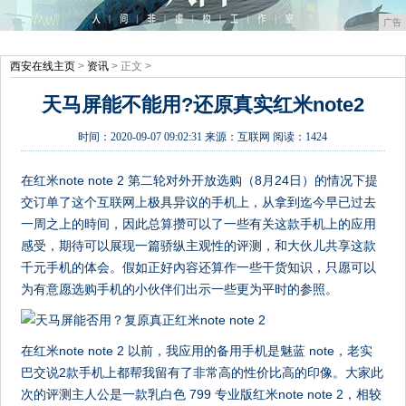
广告
西安在线主页
>
资讯
> 正文 >
天马屏能不能用?还原真实红米note2
时间：
2020-09-07 09:02:31
来源：
互联网
阅读：1424
在红米note note 2 第二轮对外开放选购（8月24日）的情况下提
交订单了这个互联网上极具异议的手机上，从拿到迄今早已过去
一周之上的時间，因此总算攒可以了一些有关这款手机上的应用
感受，期待可以展现一篇骄纵主观性的评测，和大伙儿共享这款
千元手机的体会。假如正好內容还算作一些干货知识，只愿可以
为有意愿选购手机的小伙伴们出示一些更为平时的参照。
在红米note note 2 以前，我应用的备用手机是魅蓝 note，老实
巴交说2款手机上都帮我留有了非常高的性价比高的印像。大家此
次的评测主人公是一款乳白色 799 专业版红米note note 2，相较