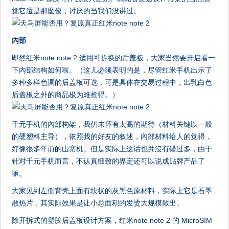
觉它還是那麼俊，讨厌的当我们没讲过。
內部
即然红米note note 2 适用可拆换的后盖板，大家当然要开启看一
下內部结构如何啦。（这儿必须表明的是，尽管红米手机出示了
多种多样色调的后盖板可选，可是具体在交易过程中，出乳白色
后盖板之外的商品极为难抢得。）
千元手机的內部构架，我仍未怀有太高的期待（材料关键以一般
的硬塑料主导），依照我的好友的叙述，內部材料给人的觉得，
好像很多年前的山寨机。但是实际上这话也并沒有错过多，由于
针对千元手机而言，不认真细致的界定还可以说成贴牌产品了
嘛。
大家见到左侧背壳上面有块状的灰黑色原材料，实际上它是石墨
散热片，其实际效果是让小总面积的发烫大规模散出。
除开拆式的塑胶后盖板设计方案，红米note note 2 的 MicroSIM