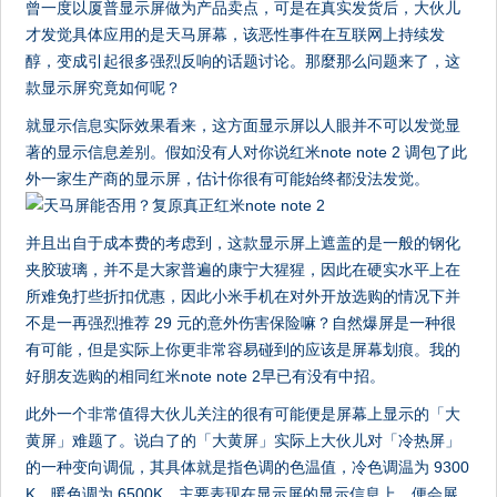
曾一度以厦普显示屏做为产品卖点，可是在真实发货后，大伙儿
才发觉具体应用的是天马屏幕，该恶性事件在互联网上持续发
醇，变成引起很多强烈反响的话题讨论。那麼那么问题来了，这
款显示屏究竟如何呢？
就显示信息实际效果看来，这方面显示屏以人眼并不可以发觉显
著的显示信息差别。假如没有人对你说红米note note 2 调包了此
外一家生产商的显示屏，估计你很有可能始终都没法发觉。
并且出自于成本费的考虑到，这款显示屏上遮盖的是一般的钢化
夹胶玻璃，并不是大家普遍的康宁大猩猩，因此在硬实水平上在
所难免打些折扣优惠，因此小米手机在对外开放选购的情况下并
不是一再强烈推荐 29 元的意外伤害保险嘛？自然爆屏是一种很
有可能，但是实际上你更非常容易碰到的应该是屏幕划痕。我的
好朋友选购的相同红米note note 2早已有没有中招。
此外一个非常值得大伙儿关注的很有可能便是屏幕上显示的「大
黄屏」难题了。说白了的「大黄屏」实际上大伙儿对「冷热屏」
的一种变向调侃，其具体就是指色调的色温值，冷色调温为 9300
K，暖色调为 6500K。主要表现在显示屏的显示信息上，便会展