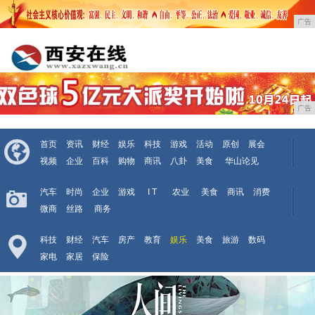
广告
广告
首页
资讯
财经
娱乐
科技
游戏
活动
原创
展会
视频
企业
百科
购物
商讯
八卦
美食
华山论见
汽车
时尚
企业
游戏
I T
农业
美食
商讯
消费
微商
丝路
商务
科技
财经
汽车
房产
教育
娱乐
美食
旅游
数码
家电
家居
保险