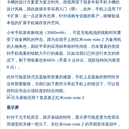
卡槽的设计方案更为复古时尚，彻底再现了很多年前手机卡槽的
设计风格，因此拔插非常容易入门（噗），此外，手机上适用 TF
卡扩展，这一点还算作忠厚，针对选购专业版的客户，能够较成
本低的扩展手机储存室内空间。
小米手机装有换电池（3060mAh），可是充电电池的续航时间遭
受了很多网民的抨击。因为在我手上的红米note note 2 为备用机
的人物角色，因此平常的应用頻率相对性传统，仍未显著的觉得
到手机电量的续航力不行的难题。比如当我们已经进行本文的情
况下，剩下用电量也有66%（早晨 9 点外出，现阶段時间为夜里
9 点）。
此外可能是拆式后盖板和质量的难题，手机上后盖板的密闭性并
沒有那麼极致，当我们如下图所示举起手机上的情况下，可以觉
得到后壳会出现轻度的结合间隙。
显示屏
针对千元手机而言，除开基础的特性，显示屏可能是更为危害应
用感受的关键一部分了。在红米note note 2 的早期宣传策划中，