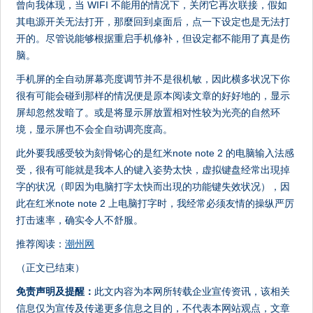
曾向我体现，当 WIFI 不能用的情况下，关闭它再次联接，假如
其电源开关无法打开，那麼回到桌面后，点一下设定也是无法打
开的。尽管说能够根据重启手机修补，但设定都不能用了真是伤
脑。
手机屏的全自动屏幕亮度调节并不是很机敏，因此横多状况下你
很有可能会碰到那样的情况便是原本阅读文章的好好地的，显示
屏却忽然发暗了。或是将显示屏放置相对性较为光亮的自然环
境，显示屏也不会全自动调亮度高。
此外要我感受较为刻骨铭心的是红米note note 2 的电脑输入法感
受，很有可能就是我本人的键入姿势太快，虚拟键盘经常出現掉
字的状况（即因为电脑打字太快而出現的功能键失效状况），因
此在红米note note 2 上电脑打字时，我经常必须友情的操纵严厉
打击速率，确实令人不舒服。
推荐阅读：
潮州网
（正文已结束）
免责声明及提醒：
此文内容为本网所转载企业宣传资讯，该相关
信息仅为宣传及传递更多信息之目的，不代表本网站观点，文章