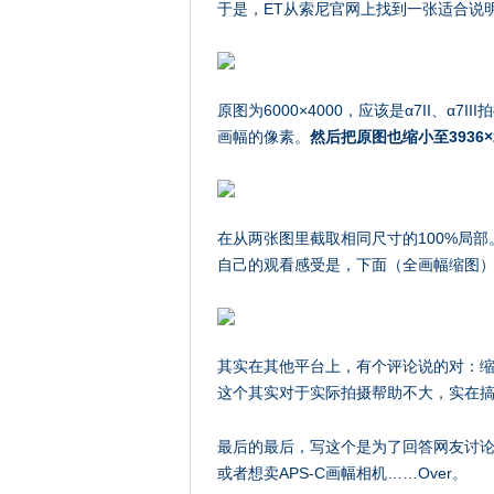
于是，ET从索尼官网上找到一张适合说
原图为6000×4000，应该是α7II、α7I
画幅的像素。
然后把原图也缩小至3936×
在从两张图里截取相同尺寸的100%局
自己的观看感受是，下面（全画幅缩图
其实在其他平台上，有个评论说的对：
这个其实对于实际拍摄帮助不大，实在
最后的最后，写这个是为了回答网友讨
或者想卖APS-C画幅相机……Over。