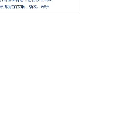
"开满花"的衣服，杨幂、宋妍