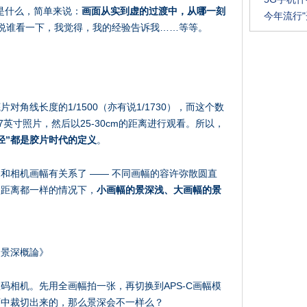
”是什么，简单来说：
画面从实到虚的过渡中，从哪一刻
今年流行
说谁看一下，我觉得，我的经验告诉我……等等。
角线长度的1/1500（亦有说1/1730），而这个数
7英寸照片，然后以25-30cm的距离进行观看。所以，
径”都是胶片时代的定义
。
和相机画幅有关系了 —— 不同画幅的容许弥散圆直
焦距离都一样的情况下，
小画幅的景深浅、大画幅的景
：景深概論》
码相机。先用全画幅拍一张，再切换到APS-C画幅模
面中裁切出来的，那么景深会不一样么？