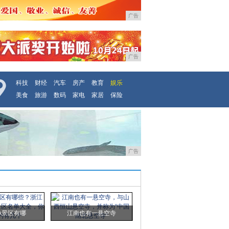
广告
广告
科技
财经
汽车
房产
教育
娱乐
美食
旅游
数码
家电
家居
保险
广告
A景区有哪
江南也有一悬空寺