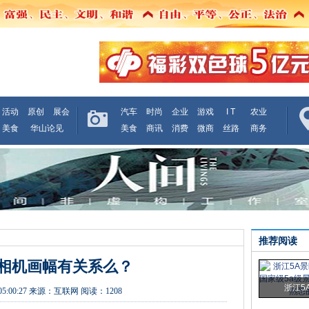
活动
原创
展会
汽车
时尚
企业
游戏
I T
农业
美食
华山论见
美食
商讯
消费
微商
丝路
商务
推荐阅读
相机画幅有关系么？
浙江5
05:00:27
来源：
互联网
阅读：1208