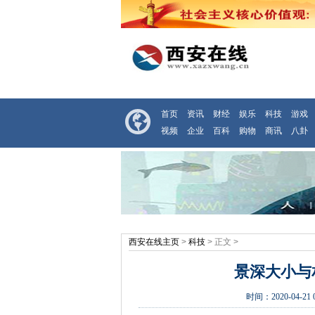
首页
资讯
财经
娱乐
科技
游戏
视频
企业
百科
购物
商讯
八卦
西安在线主页
>
科技
> 正文 >
景深大小与
时间：
2020-04-21 