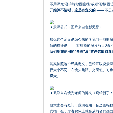
不用深究“容许弥散圆直径”或者“弥散圆
开始算不清晰，这是有定义的
—— 不是
▲景深公式（图片来自色影无忌）
那么这个定义是怎么来的？我们一般取底片对
值的前提是 —— 将拍摄的底片放大为5×
我们现在使用的“景深”及“容许弥散圆直
其实按照这个经典定义，已经可以说景深
径大小不同，在镜头焦距、光圈值、对
深大
。
▲截取自冼镜光老师的博文《寫給新手
但大家会有疑问：我现在用一台全画幅数
式拍一张，后者实际上就是从前者的画