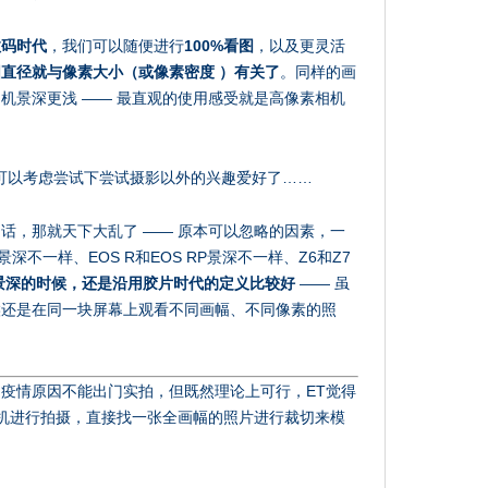
数码时代
，我们可以随便进行
100%看图
，以及更灵活
直径就与像素大小（或像素密度 ）有关了
。同样的画
机景深更浅 —— 最直观的使用感受就是高像素相机
可以考虑尝试下尝试摄影以外的兴趣爱好了……
话，那就天下大乱了 —— 原本可以忽略的因素，一
I景深不一样、EOS R和EOS RP景深不一样、Z6和Z7
景深的时候，还是沿用胶片时代的定义比较好
—— 虽
候还是在同一块屏幕上观看不同画幅、不同像素的照
疫情原因不能出门实拍，但既然理论上可行，ET觉得
相机进行拍摄，直接找一张全画幅的照片进行裁切来模