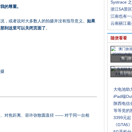
Systrace 之
对我的尊重。
浙江5A景
江南也有一
情况，或者说对大多数人的拍摄并没有指导意义。
如果
云南丽江最
，那到这里可以关闭页面了
。
随便看看
澳门旅
拍摄
告别快
别
大电池助力
iPad端O
陕西电信
等等党的胜
、对焦距离、容许弥散圆直径 —— 对于同一台相
3399元起
《GTA
5G手机