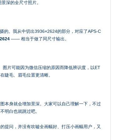
明景深的全尺寸照片。
II拍摄的。我从中切出3936×2624的部分，对应了APS-C
2624
—— 相当于做了同尺寸输出。
部。图片可能因为微信压缩的原因而降低辨识度，以ET
）在睫毛、眉毛位置更清晰。
缩图本身就会增加景深。大家可以自己理解一下，不过
搞不明白也就跳过吧。
论的提问，并没有吹嘘全画幅好、打压小画幅用户，又