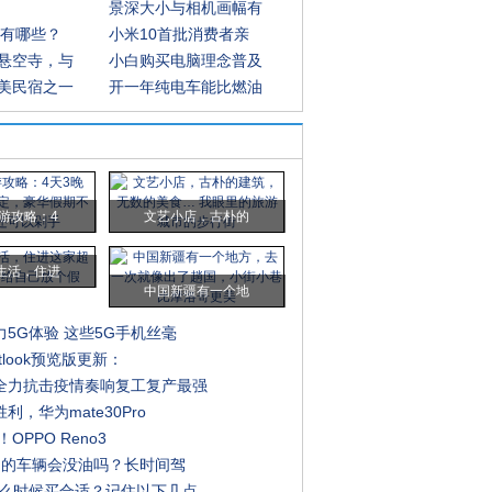
景深大小与相机画幅有
区有哪些？
小米10首批消费者亲
悬空寺，与
小白购买电脑理念普及
美民宿之一
开一年纯电车能比燃油
游攻略：4
文艺小店，古朴的
生活，住进
中国新疆有一个地
5G体验 这些5G手机丝毫
utlook预览版更新：
全力抗击疫情奏响复工复产最强
利，华为mate30Pro
！OPPO Reno3
5》的车辆会没油吗？长时间驾
什么时候买合适？记住以下几点