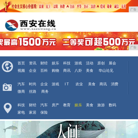
广告
广告
首页
资讯
财经
娱乐
科技
游戏
活动
原创
展会
视频
企业
百科
购物
商讯
八卦
美食
华山论见
汽车
时尚
企业
游戏
I T
农业
美食
商讯
消费
微商
丝路
商务
科技
财经
汽车
房产
教育
娱乐
美食
旅游
数码
家电
家居
保险