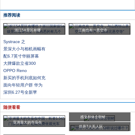
推荐阅读
浙江5A景区有哪
江南也有一悬空寺
Systrace 之
景深大小与相机画幅有
配6.7英寸华丽屏幕
大牌爆款立省300
OPPO Reno
新买的手机到底如何充
面向年轻用户群 华为
深圳6.27号全新苹
随便看看
感受和体念朝鲜
亚洲最大的寺庙在
世界7大无人区，