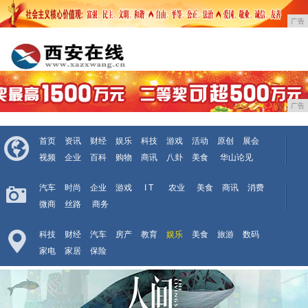
广告
广告
首页
资讯
财经
娱乐
科技
游戏
活动
原创
展会
视频
企业
百科
购物
商讯
八卦
美食
华山论见
汽车
时尚
企业
游戏
I T
农业
美食
商讯
消费
微商
丝路
商务
科技
财经
汽车
房产
教育
娱乐
美食
旅游
数码
家电
家居
保险