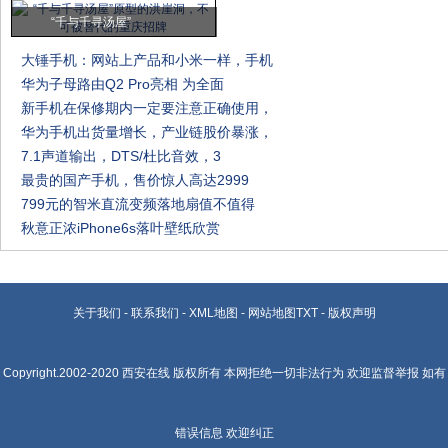
“千与千寻汤屋”
大锤手机：网站上产品和小米一样，手机
华为子母路由Q2 Pro亮相 为全面
新手机在保修期内一定要注意正确使用，
华为手机出货量增长，产业链股价暴涨，
7.1声道输出，DTS/杜比音效，3
最贵的国产手机，售价惊人高达2999
799元的智米直流变频落地扇值不值得
秋意正浓iPhone6s落叶壁纸欣赏
关于我们
-
联系我们
-
XML地图
-
网站地图
TXT
-
版权声明
Copyright.2002-2020
西安在线
版权所有 本网拒绝一切非法行为 欢迎监督举报 如有
错误信息 欢迎纠正