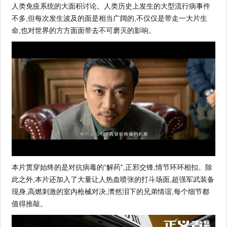
人类免疫系统的大面积讨论。人类历史上发生的大型流行病事件
不多,但每次发生波及的面是相当广阔的,不仅仅是带走一大片生
命,也对世界的方方面面带去不可磨灭的影响。
本片贯穿始终的是对抗病毒的“解药”,正邪交锋,情节环环相扣。除
此之外,本片还加入了大量让人热血喷张的打斗场面,超强军武装备
现身,高燃刺激的室内枪械对决,潸然泪下的兄弟情谊,每个细节都
值得推敲。