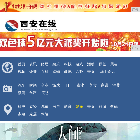
广告
广告
首页
资讯
财经
娱乐
科技
游戏
活动
原创
展会
视频
企业
百科
购物
商讯
八卦
美食
华山论见
汽车
时尚
企业
游戏
I T
农业
美食
商讯
消费
微商
丝路
商务
科技
财经
汽车
房产
教育
娱乐
美食
旅游
数码
家电
家居
保险