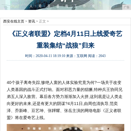
广告
西安在线主页
>
资讯
> 正文 >
《正义者联盟》定档4月11日上线爱奇艺
重装集结“战狼”归来
时间：
2020-04-11 18:19:10
来源：
互联网
阅读：2043
40个孩子离奇失踪,惨绝人寰的人体实验究竟为何?一场关于改变
人类基因的战斗正式打响。面对邪恶力量的猖獗,特种兵王协同兄
弟五人深入敌营。幕后各方势力渐渐加入火拼,这到底是让人类走
向更好的未来,还是有更大的阴谋?4月11日,由周也清执导,范奕
泽、乔新峰、豆艺坤、张韡耀、张岳主演的网络电影《正义者联
盟》将在爱奇艺上线。