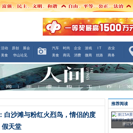
活动
原创
展会
汽车
时尚
企业
游戏
I T
农业
美食
华山论见
美食
商讯
消费
微商
丝路
商务
推荐阅读
岛：白沙滩与粉红火烈鸟，情侣的度
浙江5
假天堂