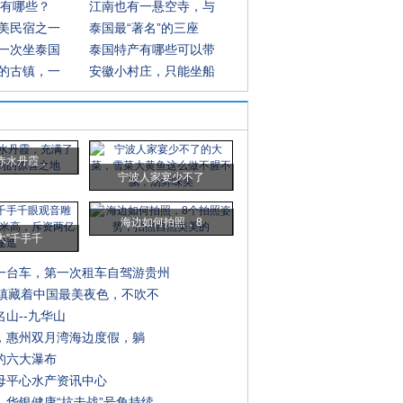
区有哪些？
江南也有一悬空寺，与
美民宿之一
泰国最“著名”的三座
一次坐泰国
泰国特产有哪些可以带
的古镇，一
安徽小村庄，只能坐船
赤水丹霞，
宁波人家宴少不了
海边如何拍照，8
大”千手千
一台车，第一次租车自驾游贵州
古镇藏着中国最美夜色，不吹不
山--九华山
h，惠州双月湾海边度假，躺
的六大瀑布
母平心水产资讯中心
，华银健康“抗击战”号角持续