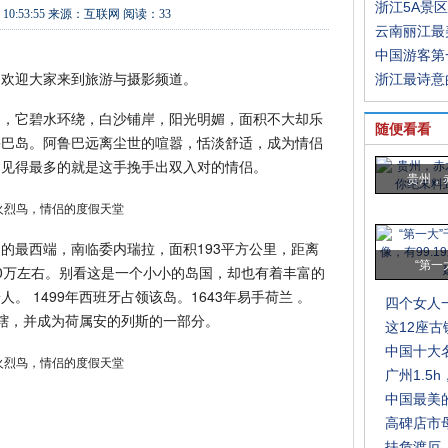
浙江5A景
 10:53:55
来源：
互联网
阅读：33
云南丽江最
中国游客第
。欢迎大家来到旅游与摄影频道。
浙江最诗意
岛，它碧水环绕，白沙铺岸，阳光明媚，面积不大却乐
随便看看
鲁巴岛。阿鲁巴远离尘世的喧嚣，恬淡舒适，成为情侣
巴见得最多的就是这手挽手出双入对的情侣。
贵州，
的最西端，南临委内瑞拉，面积193平方公里，距离
“第一
0万左右。别看这是一个小小的岛国，却也有着丰富的
 1499年西班牙占领该岛。1643年易手荷兰 。
四个女人
兰管辖，并成为荷属安的列斯的一部分。
这12座
中国十大名
广州1.5
中国最美
高碑店市
扶危渡厄