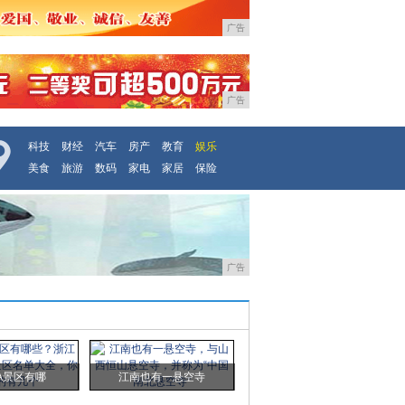
广告
广告
科技
财经
汽车
房产
教育
娱乐
美食
旅游
数码
家电
家居
保险
广告
A景区有哪
江南也有一悬空寺