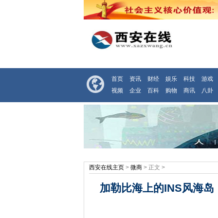
首页
资讯
财经
娱乐
科技
游戏
视频
企业
百科
购物
商讯
八卦
西安在线主页
>
微商
> 正文 >
加勒比海上的INS风海