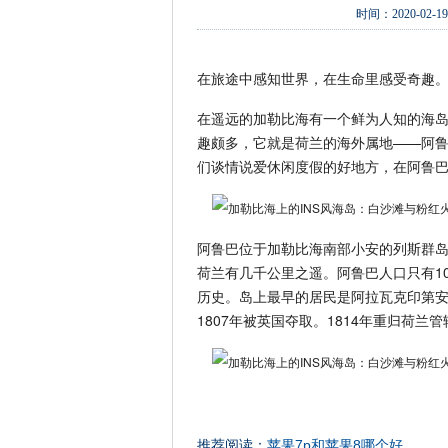
时间：
2020-02-19
在旅途中感知世界，在生命里感受奇趣
在遥远的加勒比海有一个鲜为人知的海
趣颇多，它就是荷兰的海外属地——阿
们谈情说爱休闲度假的好地方，在阿鲁
阿鲁巴位于加勒比海南部小安的列斯群岛
荷兰有几千公里之遥。阿鲁巴人口只有1
历史。岛上最早的居民是阿拉瓦克印第安人。
1807年被英国夺取。1814年重归荷
推荐阅读：
苹果7p和苹果8哪个好