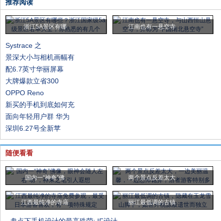
推荐阅读
浙江5A景区有哪
江南也有一悬空寺
Systrace 之
景深大小与相机画幅有
配6.7英寸华丽屏幕
大牌爆款立省300
OPPO Reno
新买的手机到底如何充
面向年轻用户群 华为
深圳6.27号全新苹
随便看看
国内一“神奇”佛
两个景点反差太大
江西最纯净的寺庙
丽江最低调的古镇