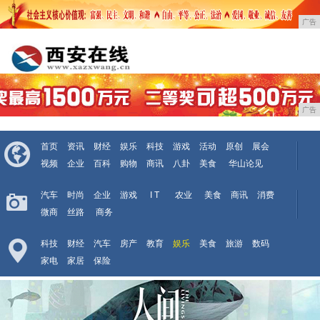
广告
广告
首页
资讯
财经
娱乐
科技
游戏
活动
原创
展会
视频
企业
百科
购物
商讯
八卦
美食
华山论见
汽车
时尚
企业
游戏
I T
农业
美食
商讯
消费
微商
丝路
商务
科技
财经
汽车
房产
教育
娱乐
美食
旅游
数码
家电
家居
保险