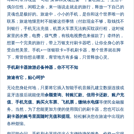
偶尔任性，闲暇之余，来一场说走就走的旅行，释放一下自己的
灵魂也是极好的。旅途中，小小的手机，是你和这个世界唯一的
联系；旅途地惬意时不能被这些事情（付款现金不够，取钱找不
到银行，手机无法充值，机票火车票无法购买耽误行程，这时候
家里的水费，电费，煤气费，有线电视费也来催款了）牵绊的，
想要一个完美的旅行，带上万银支付刷卡器吧，让你全身心的享
受自然美景。手机+一张银联卡+手机刷卡器，整个世界就在脚
下，甭管你想去哪里，甭管地方有多偏，只管释放心灵。
手机刷卡器
旅游必备神器，你不可不知
旅途有它，贴心呵护
无论您身处何地，只要将它插入智能手机音频孔建立数据连接或
蓝牙连接后就能使用
余额查询、转账汇款、信用卡还款、账户充
值、手机充值、购买火车票、飞机票，缴纳水电煤
等便民金融服
务。当然，为了您能更加方便的使用我们的刷卡器，您也可以在
刷卡器的账号里面随时充值和提现
。轻松解决您在旅途中出现的
各种烦恼。
您可能会问，手机刷卡器提供这么方便快捷的服务，价格一定很