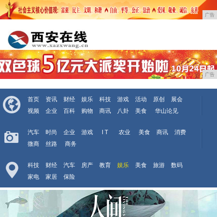
广告
广告
首页
资讯
财经
娱乐
科技
游戏
活动
原创
展会
视频
企业
百科
购物
商讯
八卦
美食
华山论见
汽车
时尚
企业
游戏
I T
农业
美食
商讯
消费
微商
丝路
商务
科技
财经
汽车
房产
教育
娱乐
美食
旅游
数码
家电
家居
保险