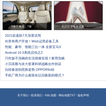
5座不够用，7座
高跟鞋带给女人是
2021款嘉际7天深度试驾
向所有商户开放！Wish运营必备工具
性能、豪华、智能三位一体 全新宝马X
Android 10.0系统启动之Z
只吃饭不洗碗的生活很难实现？家用洗碗
小贝高骼与农大签署科研战略合作协议
玩转春游拍照新姿势,OPPOR9s轻
手机厂商为什么都喜欢以旧换新的模式？
关于我们
-
联系我们
-
XML地图
-
网站地图
TXT
-
版权声明