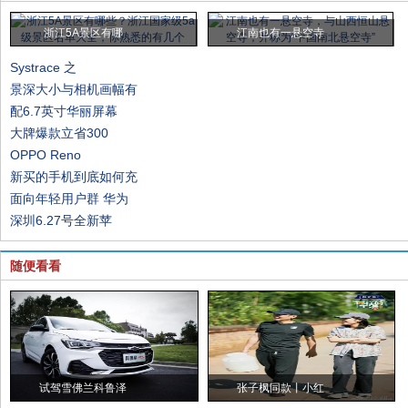
浙江5A景区有哪
江南也有一悬空寺
Systrace 之
景深大小与相机画幅有
配6.7英寸华丽屏幕
大牌爆款立省300
OPPO Reno
新买的手机到底如何充
面向年轻用户群 华为
深圳6.27号全新苹
随便看看
试驾雪佛兰科鲁泽
张子枫同款丨小红