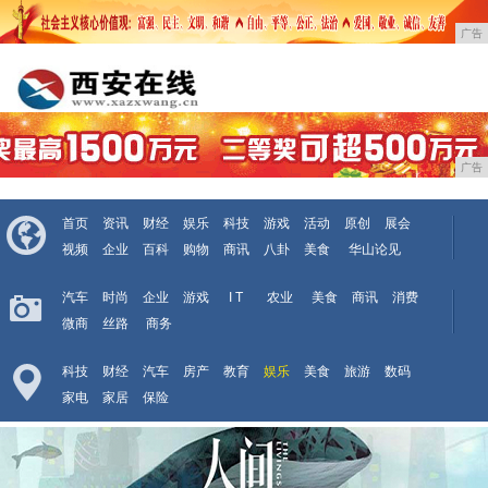
广告
广告
首页
资讯
财经
娱乐
科技
游戏
活动
原创
展会
视频
企业
百科
购物
商讯
八卦
美食
华山论见
汽车
时尚
企业
游戏
I T
农业
美食
商讯
消费
微商
丝路
商务
科技
财经
汽车
房产
教育
娱乐
美食
旅游
数码
家电
家居
保险