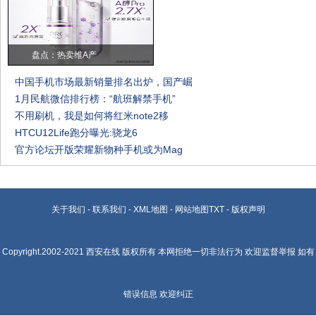
盘点：热卖维A产
中国手机市场最新销量排名出炉，国产崛
1月民航微信排行榜：“航班解禁手机”
不用刷机，我是如何将红米note2移
HTCU12Life跑分曝光:骁龙6
官方论坛开版荣耀新物种手机或为Mag
关于我们
-
联系我们
-
XML地图
-
网站地图
TXT
-
版权声明
Copyright.2002-2021
西安在线
版权所有 本网拒绝一切非法行为 欢迎监督举报 如有
错误信息 欢迎纠正