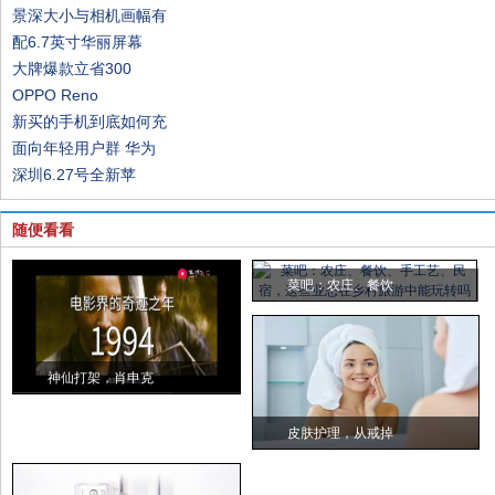
景深大小与相机画幅有
配6.7英寸华丽屏幕
大牌爆款立省300
OPPO Reno
新买的手机到底如何充
面向年轻用户群 华为
深圳6.27号全新苹
随便看看
菜吧：农庄、餐饮
神仙打架，肖申克
皮肤护理，从戒掉