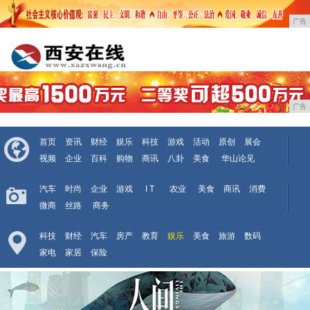
广告
广告
首页
资讯
财经
娱乐
科技
游戏
活动
原创
展会
视频
企业
百科
购物
商讯
八卦
美食
华山论见
汽车
时尚
企业
游戏
I T
农业
美食
商讯
消费
微商
丝路
商务
科技
财经
汽车
房产
教育
娱乐
美食
旅游
数码
家电
家居
保险