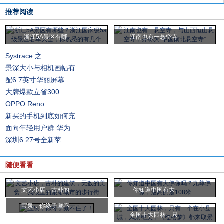
推荐阅读
浙江5A景区有哪
江南也有一悬空寺
Systrace 之
景深大小与相机画幅有
配6.7英寸华丽屏幕
大牌爆款立省300
OPPO Reno
新买的手机到底如何充
面向年轻用户群 华为
深圳6.27号全新苹
随便看看
文艺小店，古朴的
​你知道中国有大
宝泉，你终于藏不
全国十大园林，只